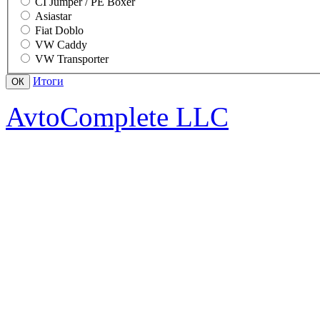
CI Jumper / PE Boxer
Asiastar
Fiat Doblo
VW Caddy
VW Transporter
Итоги
AvtoComplete LLC